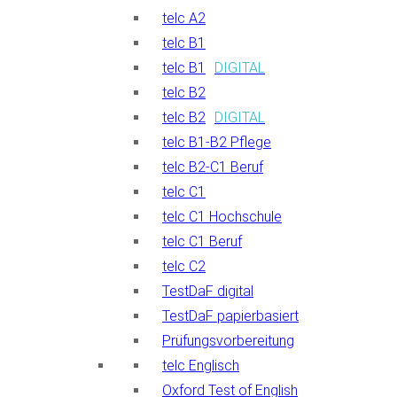
telc A2
telc B1
telc B1
DIGITAL
telc B2
telc B2
DIGITAL
telc B1-B2 Pflege
telc B2-C1 Beruf
telc C1
telc C1 Hochschule
telc C1 Beruf
telc C2
TestDaF digital
TestDaF papierbasiert
Prüfungsvorbereitung
telc Englisch
Oxford Test of English