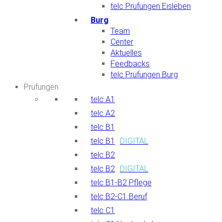
telc Prüfungen Eisleben
Burg
Team
Center
Aktuelles
Feedbacks
telc Prüfungen Burg
Prüfungen
telc A1
telc A2
telc B1
telc B1
DIGITAL
telc B2
telc B2
DIGITAL
telc B1-B2 Pflege
telc B2-C1 Beruf
telc C1