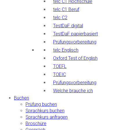
telc C1 Hochschule
telc C1 Beruf
telc C2
TestDaF digital
TestDaF papierbasiert
Prüfungsvorbereitung
telc Englisch
Oxford Test of English
TOEFL
TOEIC
Prüfungsvorbereitung
Welche brauche ich
Buchen
Prüfung buchen
Sprachkurs buchen
Sprachkurs anfragen
Broschüre
Gespräch