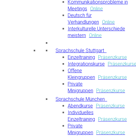
Kommunikationsprobleme in
Meetings
Online
Deutsch für
Verhandlungen
Online
Interkulturelle Unterschiede
meistern
Online
Sprachschule Stuttgart
Einzeltraining
Präsenzkurse
Integrationskurse
Präsenzkurs
Offene
Kleingruppen
Präsenzkurse
Private
Minigruppen
Präsenzkurse
Sprachschule München
Abendkurse
Präsenzkurse
Individuelles
Einzeltraining
Präsenzkurse
Private
Minigruppen
Präsenzkurse